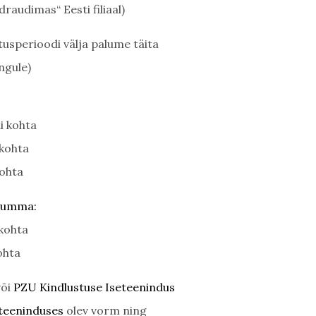
raudimas“ Eesti filiaal)
tusperioodi välja palume täita
ingule)
i kohta
 kohta
kohta
ssumma:
 kohta
ohta
või
PZU Kindlustuse Iseteenindus
teeninduses
olev vorm ning