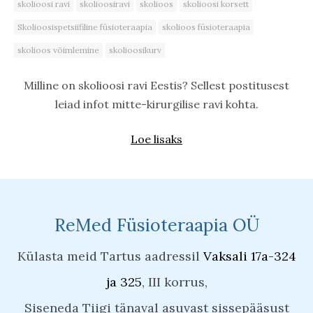
skolioosi ravi
skolioosiravi
skolioos
skolioosi korsett
Skolioosispetsiifiline füsioteraapia
skolioos füsioteraapia
skolioos võimlemine
skolioosikurv
Milline on skolioosi ravi Eestis? Sellest postitusest
leiad infot mitte-kirurgilise ravi kohta.
Loe lisaks
ReMed Füsioteraapia OÜ
Külasta meid Tartus aadressil
Vaksali 17a-324
ja 325
, III korrus,
Siseneda Tiigi tänaval asuvast sissepääsust