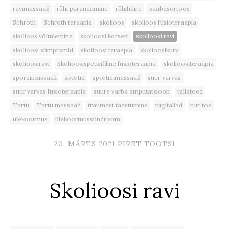
ravimassaaž
rühi parandamine
rühihäire
saabasortoos
Schroth
Schroth teraapia
skolioos
skolioos füsioteraapia
skolioos võimlemine
skolioosi korsett
skolioosi ravi
skolioosi sümptomid
skolioosi teraapia
skolioosikurv
skolioosiravi
Skolioosispetsiifiline füsioteraapia
skolioositeraapia
spordimassaaž
sportid
sportid massaaž
suur varvas
suur varvas füsioteraapia
suure varba amputatsioon
tallatoed
Tartu
Tartu massaaž
traumast taastumine
tugitallad
turf toe
ülekoormus
ülekoormussündroom
20. MÄRTS 2021
PIRET TOOTSI
Skolioosi ravi