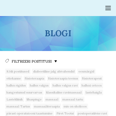
BLOGI
FILTREERI POSTITUSI
Kõik postitused
diabeetiline jalg abivahendid
eesmärgid
ettekanne
füsioteraapia
füsioteraapia teenus
füsioterapeut
hallux rigidus
hallux valgus
hallux valgus ravi
halluxi ortoos
kangestunud suurvarvas
klassikaline ravimassaaž
lastehaigla
Lastekliinik
lihaspinge
massaaž
massaaž tartu
massaaž Tartus
massaažiteraapia
mis on skolioos
pärast operatsiooni taastumine
Piret Tootsi
postoperatiivne ravi