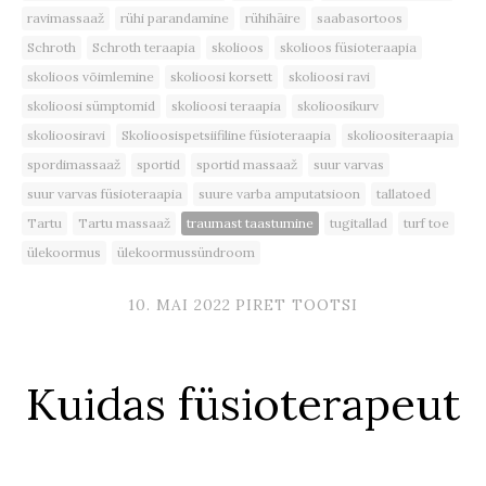
ravimassaaž
rühi parandamine
rühihäire
saabasortoos
Schroth
Schroth teraapia
skolioos
skolioos füsioteraapia
skolioos võimlemine
skolioosi korsett
skolioosi ravi
skolioosi sümptomid
skolioosi teraapia
skolioosikurv
skolioosiravi
Skolioosispetsiifiline füsioteraapia
skolioositeraapia
spordimassaaž
sportid
sportid massaaž
suur varvas
suur varvas füsioteraapia
suure varba amputatsioon
tallatoed
Tartu
Tartu massaaž
traumast taastumine
tugitallad
turf toe
ülekoormus
ülekoormussündroom
10. MAI 2022
PIRET TOOTSI
Kuidas füsioterapeut