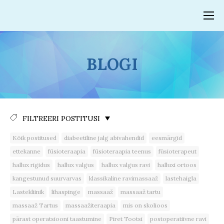
BLOGI
FILTREERI POSTITUSI
Kõik postitused
diabeetiline jalg abivahendid
eesmärgid
ettekanne
füsioteraapia
füsioteraapia teenus
füsioterapeut
hallux rigidus
hallux valgus
hallux valgus ravi
halluxi ortoos
kangestunud suurvarvas
klassikaline ravimassaaž
lastehaigla
Lastekliinik
lihaspinge
massaaž
massaaž tartu
massaaž Tartus
massaažiteraapia
mis on skolioos
pärast operatsiooni taastumine
Piret Tootsi
postoperatiivne ravi